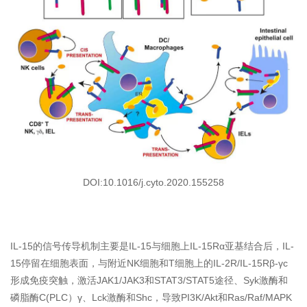
DOI:10.1016/j.cyto.2020.155258
IL-15的信号传导机制主要是IL-15与细胞上IL-15Rα亚基结合后，IL-
15停留在细胞表面，与附近NK细胞和T细胞上的IL-2R/IL-15Rβ-γc
形成免疫突触，激活JAK1/JAK3和STAT3/STAT5途径、Syk激酶和
磷脂酶C(PLC）γ、Lck激酶和Shc，导致PI3K/Akt和Ras/Raf/MAPK