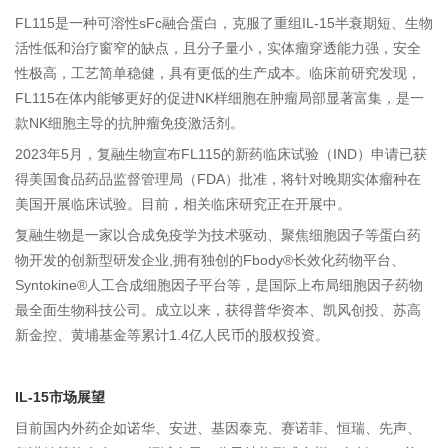
FL115是一种可溶性sFc融合蛋白，克服了重组IL-15半衰期短、生物
活性低和治疗窗窄的缺点，且分子量小，实体瘤穿透能力强，安全
性极高，工艺简单稳健，具有更低的生产成本。临床前研究发现，
FL115在体内能够更好的促进NK样细胞在肿瘤局部显著富集，是一
款NK细胞主导的抗肿瘤免疫激活剂。
2023年5月，复融生物宣布FL115的新药临床试验（IND）申请已获
得美国食品药品监督管理局（FDA）批准，将针对晚期实体瘤种在
美国开展临床试验。目前，相关临床研究正在开展中。
复融生物是一家以合成免疫学为技术驱动、聚焦细胞因子等蛋白药
物开发的创新型研发企业,拥有独创的Fbody®长效化药物平台、
Syntokine®人工合成细胞因子平台等，是国际上布局细胞因子药物
最全面生物科技公司。成立以来，获得普华资本、凯风创投、苏高
新金控、黄埔基金等累计1.4亿人民币的股权投资。
IL-15市场展望
目前国内外药企如诺华、安进、基因泰克、赛诺菲、恒瑞、先声、