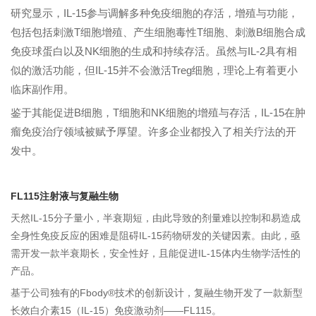
研究显示，IL-15参与调解多种免疫细胞的存活，增殖与功能，
包括包括刺激T细胞增殖、产生细胞毒性T细胞、刺激B细胞合成
免疫球蛋白以及NK细胞的生成和持续存活。虽然与IL-2具有相
似的激活功能，但IL-15并不会激活
Treg细胞
，理论上有着更小
临床副作用。
鉴于其能促进B细胞，T细胞和NK细胞的增殖与存活，IL-15在肿
瘤免疫治疗领域被赋予厚望。许多企业都投入了相关疗法的开
发中。
FL115注射液与复融生物
天然IL-15分子量小，半衰期短，由此导致的剂量难以控制和易造成
全身性免疫反应的困难是阻碍IL-15药物研发的关键因素。由此，亟
需开发一款半衰期长，安全性好，且能促进IL-15体内生物学活性的
产品。
基于公司独有的Fbody®技术的创新设计，复融生物开发了一款新型
长效白介素15（IL-15）免疫激动剂——FL115。