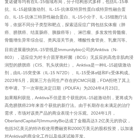
复诺健等均有在IL-15领域布局，分子结构形式多样，包括IL-15单
抗、IL-15超级激动剂、IL-15-抗体双特异性蛋白或特异性融合蛋
白、IL-15-抗体三特异性融合蛋白、IL-15小分子、IL-15细胞疗法
等，依据不同分子类型和靶点，探索适应症广阔包括实体瘤（肺
癌、膀胱癌、结直肠癌、胰腺癌等）、淋巴瘤、多发发性骨髓瘤、
骨髓增生异常综合征、类风湿关节炎、嗜酸性食管炎、乳糜泻等。
目前进展最快的IL-15管线是Immunitybio公司的Anktiva（N-
803），适应症为对卡介苗芽孢杆菌（BCG）无反应的高危非肌肉浸
润型的膀胱癌（CIS、乳头状病灶）。Anktiva是一种IL-15超级激动
剂，由IL-15突变体（IL-15 N72D）、IL-15受体α链和Fc受体构成。
2023年5月，因第三方合同生产存在的CMC问题，FDA拒绝了其上
市申请。下一次审批决定日期（PDUFA）为2024年4月23日。
如果顺利获批，Anktiva不但是首
个
获批的IL-15超激动剂，更将成为
高危膀胱癌23年来首
个
获批的新疗法。由于长期存在未满足的治疗
需求，市场对该类产品的商业表现十分乐观。2024年1月，
OberlandCapital与ImmunityBio达成了金额高达3.2亿美元的协议，
包括3亿美元的特许权使用费融资和2000万美元的股权投资，以加速
对Anktiva的商业化工作以及临床试验开发。