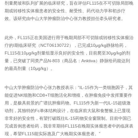
剂量爬坡和队列扩展的临床研究，旨在评估FL115在不可切除局部晚
期或转移性实体瘤患者的安全性、耐受性、药代动力学和初步疗
效。该研究由中山大学肿瘤防治中心张力教授担任牵头研究者。
此外，FL115正在美国进行用于晚期局部不可切除或转移性实体瘤治
疗的I期临床研究（NCT06130722），已完成10μg/kg静脉给药，
FL115在10μg/kg剂量组显示良好的安全性，目前爬至30μg/kg的剂
量，已突破了同类产品N-803（商品名：Anktiva）静脉给药能达到
的最
高
剂量（10μg/kg）。
中山大学肿瘤防治中心张力教授表示：“IL-15作为一类细胞因子，其
能促进NK细胞和CD8+T细胞活化和增殖，在肿瘤免疫中发挥重要作
用，是极具前景的广谱抗肿瘤药物。FL115作为新一代IL-15超级激
动剂，其独特的Fc单体结构设计，在临床前大鼠和食蟹猴上已显现
非常好的安全性，有望打破既往IL-15药物安全窗限制。目前中国已
完成首例患者给药，我非常期待FL115在晚期实体瘤患者中的临床表
现，希望FL115能实际惠及广大晚期实体瘤患者。”