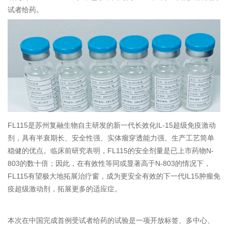
试者给药。
FL115是苏州复融生物自主研发的新一代长效化IL-15超级免疫激动
剂，具有半衰期长、安全性强、实体瘤穿透能力强、生产工艺简单
稳健的优点。临床前研究表明，FL115的安全剂量是已上市药物N-
803的数十倍；因此，在有效性等同或显著高于N-803的情况下，
FL115有望极大地拓展治疗窗，成为更安全有效的下一代IL15肿瘤免
疫超级激动剂，拓展更多的适应症。
本次在中国完成首例受试者给药的试验是一项开放标签、多中心、