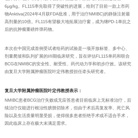
6μg/kg。FL115率先取得了突破性的进展，给到了目前一款上市药
物Anktiva(2024年4月获FDA批准，用于治疗NMIBC)的静脉注射最
高
剂量的10倍。FL115有望极大地拓展治疗窗，成为继PD-1单抗之
后的抗肿瘤重磅炸弹药物。
本次在中国完成首例受试者给药的试验是一项开放标签、多中心、
剂量爬坡和队列扩展的I/II期临床研究，旨在评估FL115单药和联合
BCG在NMIBC的安全性、耐受性、药代动力学和初步疗效。该研究
由复旦大学附属肿瘤医院叶定伟教授担任牵头研究者。
复旦大学附属肿瘤医院叶定伟教授表示：
NMIBC患者BCG治疗失败或无应答患者目前临床上无标准治疗，后
续治疗仅能进行根治性膀胱切除术，但由于术后高复发率、死亡风
险以及生活质量明显受损，使得很多患者拒绝手术或不适合手术，
因此临床上存在极大未满足需求。