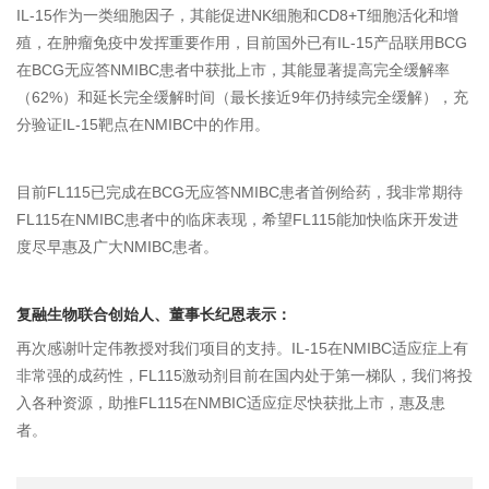
IL-15作为一类细胞因子，其能促进NK细胞和CD8+T细胞活化和增
殖，在肿瘤免疫中发挥重要作用，目前国外已有IL-15产品联用BCG
在BCG无应答NMIBC患者中获批上市，其能显著提高完全缓解率
（62%）和延长完全缓解时间（最长接近9年仍持续完全缓解），充
分验证IL-15靶点在NMIBC中的作用。
目前FL115已完成在BCG无应答NMIBC患者首例给药，我非常期待
FL115在NMIBC患者中的临床表现，希望FL115能加快临床开发进
度尽早惠及广大NMIBC患者。
复融生物联合创始人、董事长纪恩表示：
再次感谢叶定伟教授对我们项目的支持。IL-15在NMIBC适应症上有
非常强的成药性，FL115激动剂目前在国内处于第一梯队，我们将投
入各种资源，助推FL115在NMBIC适应症尽快获批上市，惠及患
者。